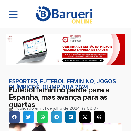
ESPORTES
,
FUTEBOL FEMININO
,
JOGOS
OLÍMPICOS
,
OLIMPÍADA 2024
Futebol feminino perde para a
Espanha, mas avança para as
quartas
Publicado em
31 de julho de 2024 às 08:07