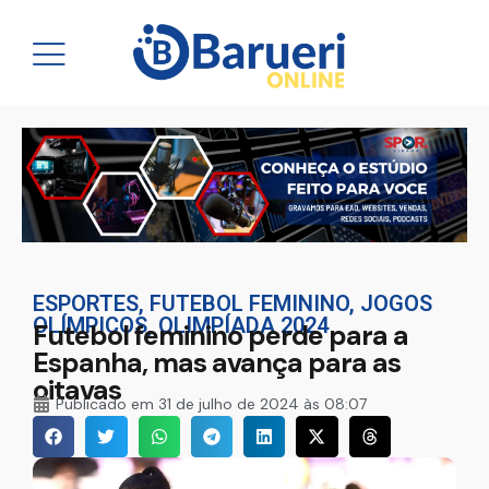
ESPORTES
,
FUTEBOL FEMININO
,
JOGOS
OLÍMPICOS
,
OLIMPÍADA 2024
Futebol feminino perde para a
Espanha, mas avança para as
oitavas
Publicado em
31 de julho de 2024 às 08:07