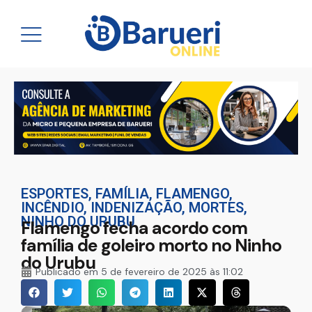
ESPORTES
,
FAMÍLIA
,
FLAMENGO
,
INCÊNDIO
,
INDENIZAÇÃO
,
MORTES
,
NINHO DO URUBU
Flamengo fecha acordo com
família de goleiro morto no Ninho
do Urubu
Publicado em
5 de fevereiro de 2025 às 11:02