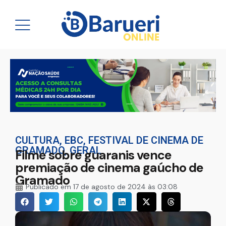
CULTURA
,
EBC
,
FESTIVAL DE CINEMA DE
GRAMADO
,
GERAL
Filme sobre guaranis vence
premiação de cinema gaúcho de
Gramado
Publicado em
17 de agosto de 2024 às 03:08