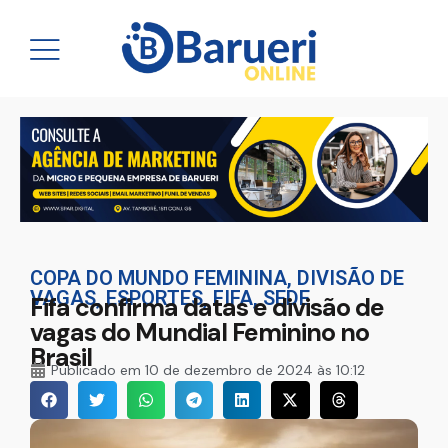
COPA DO MUNDO FEMININA
,
DIVISÃO DE
VAGAS
,
ESPORTES
,
FIFA
,
SEDE
Fifa confirma datas e divisão de
vagas do Mundial Feminino no
Brasil
Publicado em
10 de dezembro de 2024 às 10:12