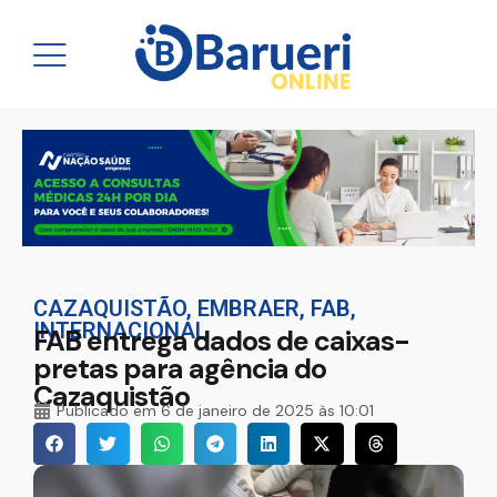
CAZAQUISTÃO
,
EMBRAER
,
FAB
,
INTERNACIONAL
FAB entrega dados de caixas-
pretas para agência do
Cazaquistão
Publicado em
6 de janeiro de 2025 às 10:01