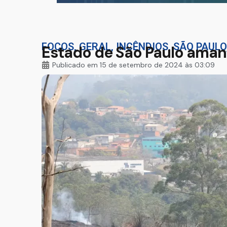
FOCOS
,
GERAL
,
INCÊNDIOS
,
SÃO PAULO
Estado de São Paulo aman
Publicado em
15 de setembro de 2024 às 03:09