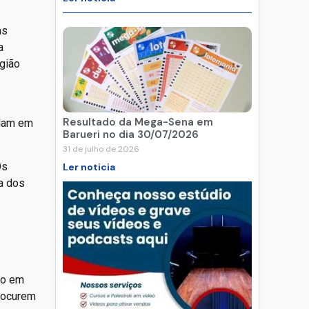
as
a
egião
Resultado da Mega-Sena em
ilam em
Barueri no dia 30/07/2026
31 de julho de 2026
Os
Ler noticia
a dos
ço em
rocurem