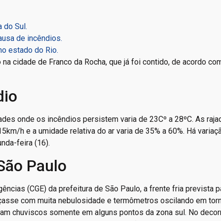
 do Sul.
ausa de incêndios.
o estado do Rio.
 na cidade de Franco da Rocha, que já foi contido, de acordo co
dio
ades onde os incêndios persistem varia de 23Cº a 28ºC. As raja
15km/h e a umidade relativa do ar varia de 35% a 60%. Há variaç
nda-feira (16).
São Paulo
cias (CGE) da prefeitura de São Paulo, a frente fria prevista p
çasse com muita nebulosidade e termômetros oscilando em tor
ram chuviscos somente em alguns pontos da zona sul. No decorr