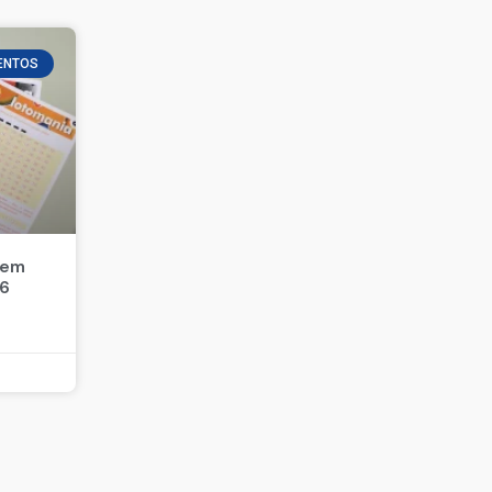
ENTOS
 em
26