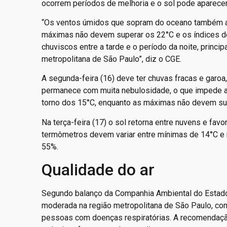
ocorrem períodos de melhoria e o sol pode aparece
“Os ventos úmidos que sopram do oceano também aju
máximas não devem superar os 22°C e os índices 
chuviscos entre a tarde e o período da noite, princi
metropolitana de São Paulo”, diz o CGE.
A segunda-feira (16) deve ter chuvas fracas e garoa
permanece com muita nebulosidade, o que impede a 
torno dos 15°C, enquanto as máximas não devem su
Na terça-feira (17) o sol retorna entre nuvens e fav
termômetros devem variar entre mínimas de 14°C 
55%.
Qualidade do ar
Segundo balanço da Companhia Ambiental do Estado 
moderada na região metropolitana de São Paulo, c
pessoas com doenças respiratórias. A recomendaç