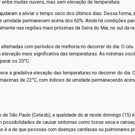
r entre muitas nuvens, mas sem elevação de temperatura.
daram a aliviar o tempo seco dos últimos dias. Dessa forma, 
de umidade permanecem acima dos 60%. Ainda há condições par
palmente nas regiões mais próximas da Serra do Mar, no sul da r
, alternadas com períodos de melhoria no decorrer do dia. O céu
elevação mais significativa das temperaturas. As mínimas osc
perar os 20°C.
orece a gradativa elevação das temperaturas no decorrer do dia. 
e máximas de 22°C, com índices de umidade permanecendo acim
de São Paulo (Cetesb), a qualidade do ar neste domingo (15) é
om possibilidades de causar sintomas como tosse seca e cansa
ão é a de que pessoas com doenças cardíacas ou pulmonares p