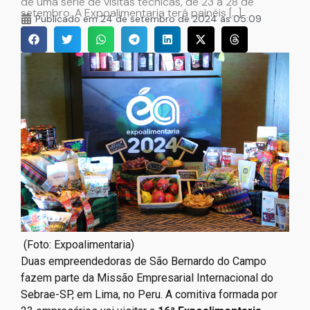
de uma série de visitas técnicas, de 23 a 28 de
setembro. A Expoalimentaria terá painéis […]
Publicado em
24 de setembro de 2024 às 05:09
(Foto: Expoalimentaria)
Duas empreendedoras de São Bernardo do Campo
fazem parte da Missão Empresarial Internacional do
Sebrae-SP, em Lima, no Peru. A comitiva formada por