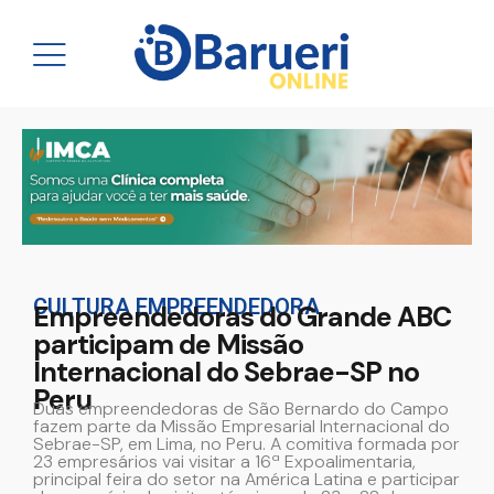
CULTURA EMPREENDEDORA
Empreendedoras do Grande ABC
participam de Missão
Internacional do Sebrae-SP no
Peru
Duas empreendedoras de São Bernardo do Campo
fazem parte da Missão Empresarial Internacional do
Sebrae-SP, em Lima, no Peru. A comitiva formada por
23 empresários vai visitar a 16ª Expoalimentaria,
principal feira do setor na América Latina e participar