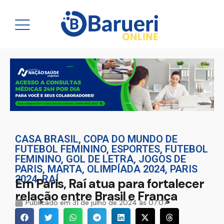
CASA BRASIL
,
COPA DO MUNDO DE
FUTEBOL FEMININO
,
ESPORTES
,
FUTEBOL
FEMININO
,
GOL DE LETRA
,
JOGOS DE
PARIS
,
MARTA
,
OLIMPÍADA 2024
,
PARIS
2024
,
RAÍ
Em Paris, Raí atua para fortalecer
relação entre Brasil e França
Publicado em
31 de julho de 2024 às 07:07