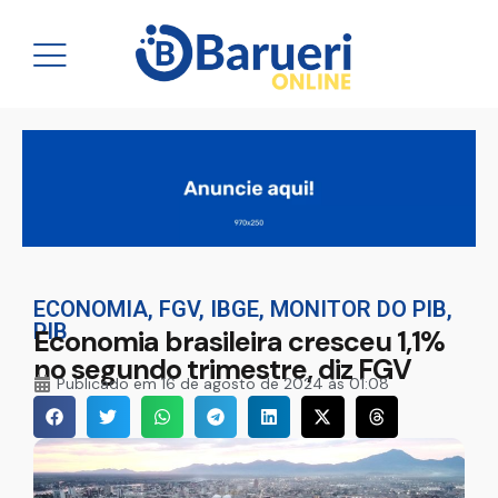
ECONOMIA
,
FGV
,
IBGE
,
MONITOR DO PIB
,
PIB
Economia brasileira cresceu 1,1%
no segundo trimestre, diz FGV
Publicado em
16 de agosto de 2024 às 01:08