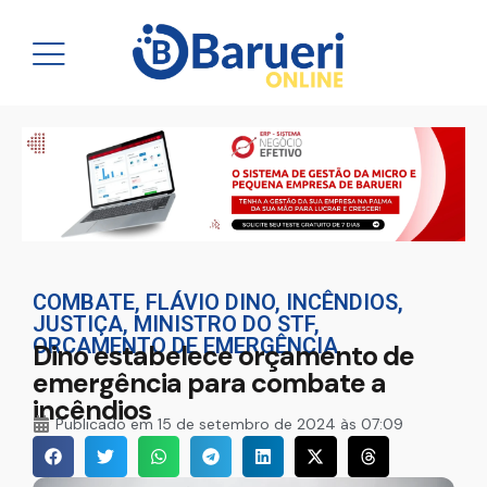
COMBATE
,
FLÁVIO DINO
,
INCÊNDIOS
,
JUSTIÇA
,
MINISTRO DO STF
,
ORÇAMENTO DE EMERGÊNCIA
Dino estabelece orçamento de
emergência para combate a
incêndios
Publicado em
15 de setembro de 2024 às 07:09