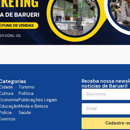
Categorias
Receba nossa newsl
noticias de Barueri!
Cidade
Turismo
Cultura
Política
Economia
Publicações Legais
Educação
Moda e Beleza
Polícia
Saúde
Eventos
Cadastre-se