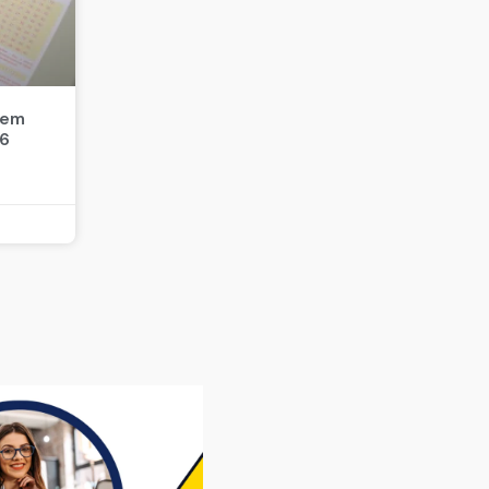
 em
26