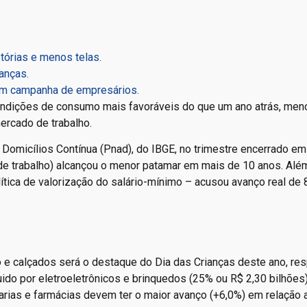
tórias e menos telas.
anças.
com campanha de empresários.
condições de consumo mais favoráveis do que um ano atrás, men
mercado de trabalho.
Domicílios Contínua (Pnad), do IBGE, no trimestre encerrado e
de trabalho) alcançou o menor patamar em mais de 10 anos. Além
tica de valorização do salário-mínimo – acusou avanço real de 
o e calçados será o destaque do Dia das Crianças deste ano, r
uido por eletroeletrônicos e brinquedos (25% ou R$ 2,30 bilhões
rias e farmácias devem ter o maior avanço (+6,0%) em relação 