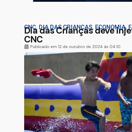
CNC
,
DIA DAS CRIANÇAS
,
ECONOMIA
,
Dia das Crianças deve inje
CNC
Publicado em
12 de outubro de 2024 às 04:10