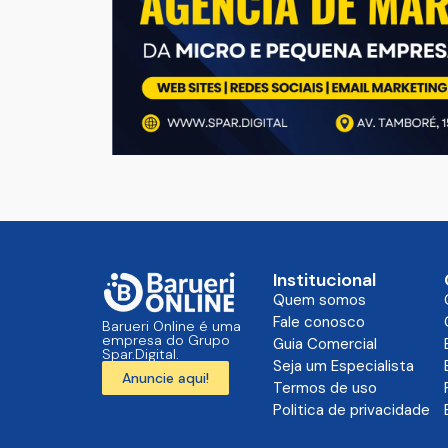
Institucional
Quem somos
Fale conosco
Barueri Online é uma
empresa do Grupo
Guia Comercial
Spar.Digital.
Seja um Especialista
Anuncie aqui!
Termos de uso
Politica de privacidade