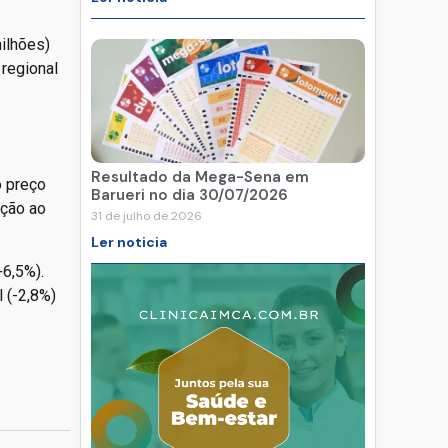
ilhões)
regional
Resultado da Mega-Sena em
o preço
Barueri no dia 30/07/2026
ação ao
31 de julho de 2026
Ler noticia
+6,5%).
l (-2,8%)