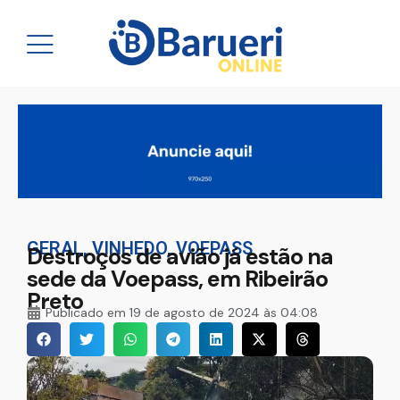
GERAL
,
VINHEDO
,
VOEPASS
Destroços de avião já estão na
sede da Voepass, em Ribeirão
Preto
Publicado em
19 de agosto de 2024 às 04:08