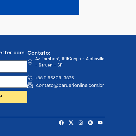
etter com
Contato:
Av. Tamboré, 1511Conj 5 - Alphaville
- Barueri - SP
+55 11 96309-3526
!