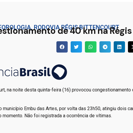
EOROLOGIA
,
RODOVIA RÉGIS BITTENCOURT
estionamento de 40 km na Régis
urt, na noite desta quinta-feira (16) provocou congestionamento
o município Embu das Artes, por volta das 23h50, atingiu dois ca
o momento. Não foi registrada a ocorrência de vítimas.