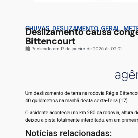
CHUVAS
,
DESLIZAMENTO
,
GERAL
,
MET
Deslizamento causa cong
Bittencourt
Publicado em
17 de janeiro de 2025 às 02:01
Um deslizamento de terra na rodovia Régis Bittenco
40 quilômetros na manhã desta sexta-feira (17).
O acidente aconteceu no km 280 da rodovia, altura d
deixou a pista totalmente interditada, em um primeir
Notícias relacionadas: