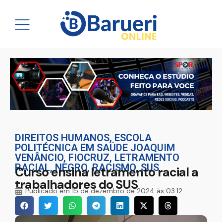
DIREITOS HUMANOS
,
ESCOLA
POLITÉCNICA EM SAÚDE JOAQUIM
VENÂNCIO
,
FIOCRUZ
,
LETRAMENTO
RACIAL
,
NEGRO
,
RACISMO
,
SUS
Curso ensina letramento racial a
trabalhadores do SUS
Publicado em
15 de dezembro de 2024 às 03:12