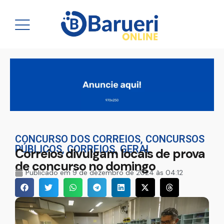
CONCURSO DOS CORREIOS
,
CONCURSOS
PÚBLICOS
,
CORREIOS
,
GERAL
Correios divulgam locais de prova
de concurso no domingo
Publicado em
9 de dezembro de 2024 às 04:12