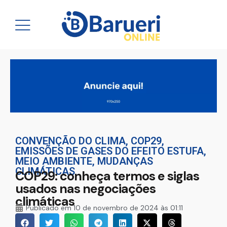
CONVENÇÃO DO CLIMA
,
COP29
,
EMISSÕES DE GASES DO EFEITO ESTUFA
,
MEIO AMBIENTE
,
MUDANÇAS
CLIMÁTICAS
COP29: conheça termos e siglas
usados nas negociações
climáticas
Publicado em
10 de novembro de 2024 às 01:11