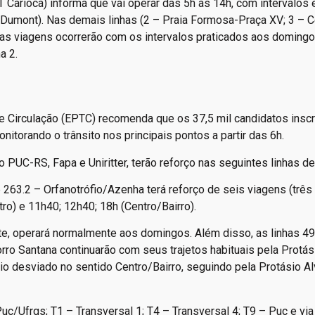
 Carioca) informa que vai operar das 5h às 14h, com intervalos 
 Dumont). Nas demais linhas (2 – Praia Formosa-Praça XV; 3 – C
 as viagens ocorrerão com os intervalos praticados aos domingo
a 2.
 e Circulação (EPTC) recomenda que os 37,5 mil candidatos inscr
torando o trânsito nos principais pontos a partir das 6h.
 PUC-RS, Fapa e Uniritter, terão reforço nas seguintes linhas de
e 263.2 – Orfanotrófio/Azenha terá reforço de seis viagens (três
ro) e 11h40; 12h40; 18h (Centro/Bairro).
e, operará normalmente aos domingos. Além disso, as linhas 49
o Santana continuarão com seus trajetos habituais pela Protás
rio desviado no sentido Centro/Bairro, seguindo pela Protásio Al
/Ufrgs; T1 – Transversal 1; T4 – Transversal 4; T9 – Puc e via