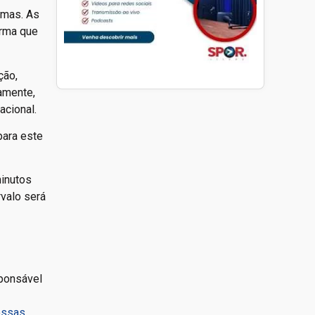
rmas. As
irma que
ção,
amente,
acional.
para este
minutos
rvalo será
sponsável
essas