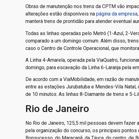
Obras de manutenção nos trens da CPTM vão impact
alterações estão disponíveis na
página da empresa
manterá trens de prontidão para atender eventual a
Todas as linhas operadas pelo Metrô (1-Azul, 2-Verd
comparado a um domingo comum. Além disso, trens r
caso o Centro de Controle Operacional, que monitora
A Linha 4-Amarela, operada pela ViaQuatro, funciona
domingo, para escavação da Linha 6-Laranja pela em
De acordo com a ViaMobilidade, em razão de manute
entre as estações Jurubatuba e Mendes-Vila Natal, 
de 10 minutos. As linhas 8-Diamante de trens e 5-L
Rio de Janeiro
No Rio de Janeiro, 125,5 mil pessoas devem fazer a
pela organização do concurso, os principais pontos
Bonsucesso, do Maracanã, da Tijuca, do centro, de 