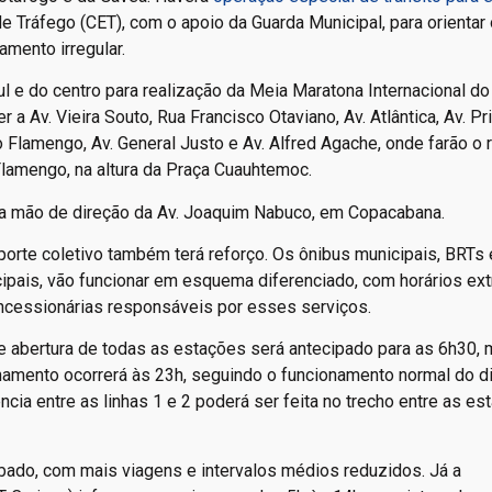
 Tráfego (CET), com o apoio da Guarda Municipal, para orientar 
mento irregular.
l e do centro para realização da Meia Maratona Internacional do
r a Av. Vieira Souto, Rua Francisco Otaviano, Av. Atlântica, Av. P
o Flamengo, Av. General Justo e Av. Alfred Agache, onde farão o 
 Flamengo, na altura da Praça Cuauhtemoc.
 da mão de direção da Av. Joaquim Nabuco, em Copacabana.
sporte coletivo também terá reforço. Os ônibus municipais, BRTs 
ipais, vão funcionar em esquema diferenciado, com horários ext
oncessionárias responsáveis por esses serviços.
e abertura de todas as estações será antecipado para as 6h30, 
amento ocorrerá às 23h, seguindo o funcionamento normal do di
ncia entre as linhas 1 e 2 poderá ser feita no trecho entre as e
ábado, com mais viagens e intervalos médios reduzidos. Já a