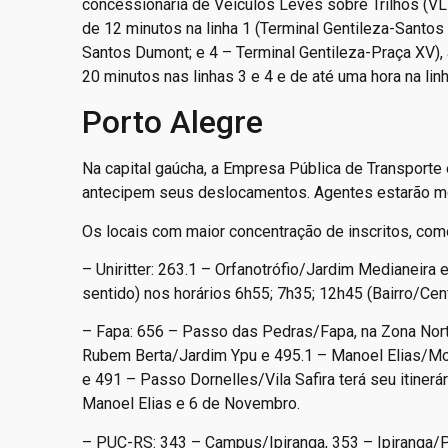
concessionária de Veículos Leves sobre Trilhos (VLT
de 12 minutos na linha 1 (Terminal Gentileza-Santos
Santos Dumont; e 4 – Terminal Gentileza-Praça XV),
20 minutos nas linhas 3 e 4 e de até uma hora na linh
Porto Alegre
Na capital gaúcha, a Empresa Pública de Transporte
antecipem seus deslocamentos. Agentes estarão moni
Os locais com maior concentração de inscritos, como
– Uniritter: 263.1 – Orfanotrófio/Jardim Medianeira 
sentido) nos horários 6h55; 7h35; 12h45 (Bairro/Cent
– Fapa: 656 – Passo das Pedras/Fapa, na Zona Nort
Rubem Berta/Jardim Ypu e 495.1 – Manoel Elias/Morr
e 491 – Passo Dornelles/Vila Safira terá seu itinerá
Manoel Elias e 6 de Novembro.
– PUC-RS: 343 – Campus/Ipiranga, 353 – Ipiranga/Puc