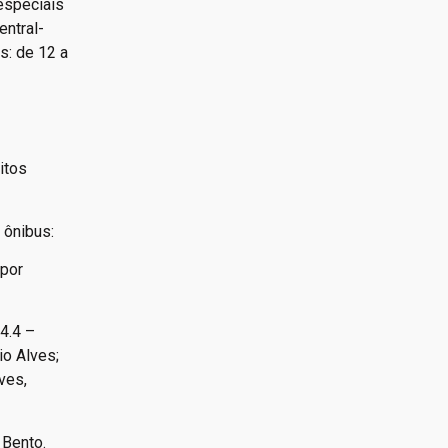
especiais
entral-
s: de 12 a
itos
 ônibus:
 por
4.4 –
io Alves;
ves,
 Bento.