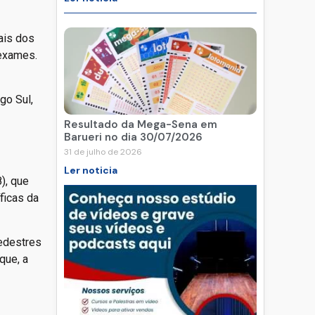
ais dos
 exames.
go Sul,
Resultado da Mega-Sena em
Barueri no dia 30/07/2026
31 de julho de 2026
Ler noticia
), que
ficas da
pedestres
que, a