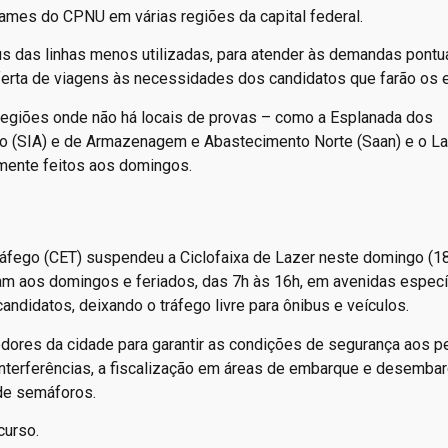
xames do CPNU em várias regiões da capital federal.
s das linhas menos utilizadas, para atender às demandas pontu
oferta de viagens às necessidades dos candidatos que farão os
 regiões onde não há locais de provas – como a Esplanada dos
to (SIA) e de Armazenagem e Abastecimento Norte (Saan) e o La
mente feitos aos domingos.
Tráfego (CET) suspendeu a Ciclofaixa de Lazer neste domingo (18
nam aos domingos e feriados, das 7h às 16h, em avenidas especí
andidatos, deixando o tráfego livre para ônibus e veículos.
redores da cidade para garantir as condições de segurança aos 
e interferências, a fiscalização em áreas de embarque e desembar
 de semáforos.
curso.