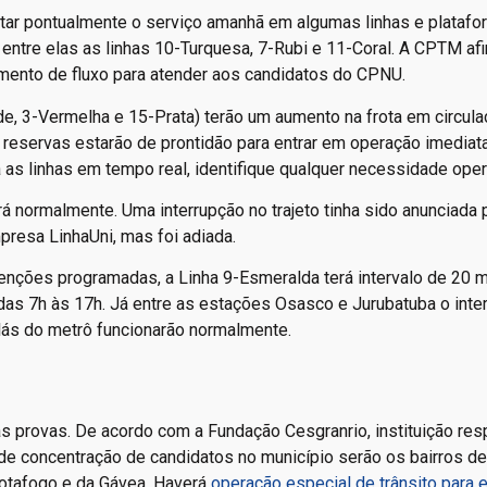
ar pontualmente o serviço amanhã em algumas linhas e platafo
, entre elas as linhas 10-Turquesa, 7-Rubi e 11-Coral. A CPTM af
umento de fluxo para atender aos candidatos do CPNU.
e, 3-Vermelha e 15-Prata) terão um aumento na frota em circula
eservas estarão de prontidão para entrar em operação imediat
 as linhas em tempo real, identifique qualquer necessidade oper
rá normalmente. Uma interrupção no trajeto tinha sido anunciada 
presa LinhaUni, mas foi adiada.
nções programadas, a Linha 9-Esmeralda terá intervalo de 20 
das 7h às 17h. Já entre as estações Osasco e Jurubatuba o inte
ilás do metrô funcionarão normalmente.
s provas. De acordo com a Fundação Cesgranrio, instituição re
 de concentração de candidatos no município serão os bairros de
Botafogo e da Gávea. Haverá
operação especial de trânsito para 