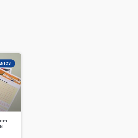
ENTOS
 em
26