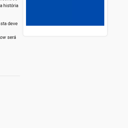
 história
osta deve
how
será