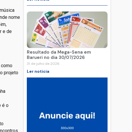
 música
rande nome
bim,
r e de
Resultado da Mega-Sena em
Barueri no dia 30/07/2026
31 de julho de 2026
o como
Ler noticia
o projeto
nha
e é o
to
encontros