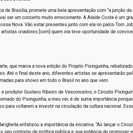
 de Brasília, promete uma bela apresentação com “a junção da
“vai ser um concerto muito emocionante. A Alaíde Costa é um g
Bossa Nova. Vão estar presentes junto com ela no palco Tom Jo
s artistas criadores [com] quem ela teve oportunidade de convive
arte, que marca a nova edição do Projeto Pixinguinha, rebatizad
s. Até o final deste ano, diferentes artistas se apresentarão pel
ramadas para
shows
em todo o Brasil no ano que vem.
o e produtor Gustavo Ribeiro de Vasconcelos, o Circuito Pixingui
retomado do Pixinguinha, a meu ver, é de suma importância porque
es para voltarem a investir na circulação da cultura nacional. Ess
ighella enfatizou a importância da iniciativa. “Ao lançar o Circui
s seu contorno de política pública e sua potência de promover 