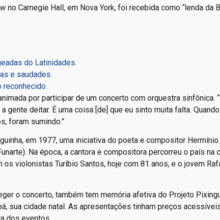
ow
no Carnegie Hall, em Nova York, foi recebida como “lenda da 
eadas do Latinidades.
ias e saudades.
o reconhecido.
animada por participar de um concerto com orquestra sinfônica. 
 gente deitar. É uma coisa [de] que eu sinto muita falta. Quando
os, foram sumindo.”
inguinha, em 1977, uma iniciativa do poeta e compositor Hermínio
(Funarte). Na época, a cantora e compositora percorreu o país na
m os violonistas Turíbio Santos, hoje com 81 anos, e o jovem Raf
ger o concerto, também tem memória afetiva do Projeto Pixingu
, sua cidade natal. As apresentações tinham preços acessívei
ura dos eventos.