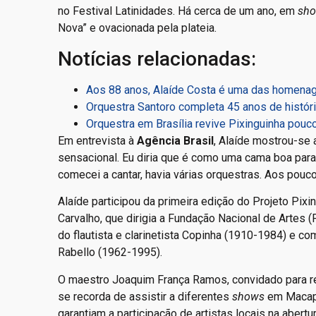
no Festival Latinidades. Há cerca de um ano, em
sh
Nova” e ovacionada pela plateia.
Notícias relacionadas:
Aos 88 anos, Alaíde Costa é uma das homenag
Orquestra Santoro completa 45 anos de histór
Orquestra em Brasília revive Pixinguinha pouc
Em entrevista à
Agência Brasil
, Alaíde mostrou-se 
sensacional. Eu diria que é como uma cama boa para a
comecei a cantar, havia várias orquestras. Aos pouc
Alaíde participou da primeira edição do Projeto Pix
Carvalho, que dirigia a Fundação Nacional de Artes 
do flautista e clarinetista Copinha (1910-1984) e co
Rabello (1962-1995).
O maestro Joaquim França Ramos, convidado para re
se recorda de assistir a diferentes
shows
em Macapá
garantiam a participação de artistas locais na abert