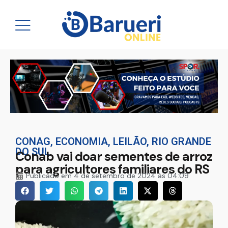
CONAG
,
ECONOMIA
,
LEILÃO
,
RIO GRANDE
DO SUL
Conab vai doar sementes de arroz
para agricultores familiares do RS
Publicado em
4 de setembro de 2024 às 04:09