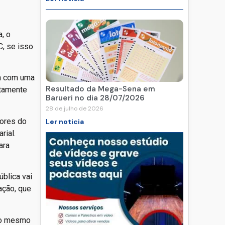
, o
C, se isso
am com uma
Resultado da Mega-Sena em
etamente
Barueri no dia 28/07/2026
28 de julho de 2026
iores do
Ler noticia
rial.
ara
blica vai
ação, que
ao mesmo