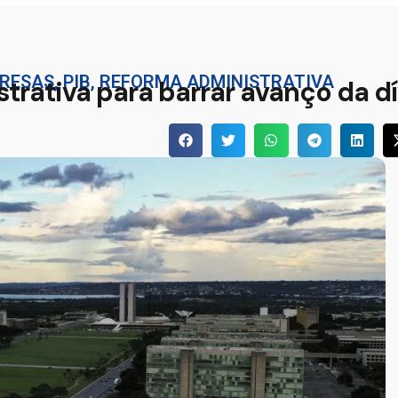
RESAS
,
PIB
,
REFORMA ADMINISTRATIVA
rativa para barrar avanço da d