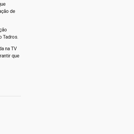
que
iação de
ação
o Tadros.
da na TV
rantir que