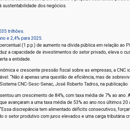
o à sustentabilidade dos negócios.
35 trilhões.
ano e 2,4% para 2025.
ercentual (1 p.p.) de aumento na dívida pública em relação ao PI
reduz a capacidade de investimentos do setor privado, eleva o cu
erta a entidade.
nômica e crescente pressão fiscal sobre as empresas, a CNC ide
ável. “Não é apenas uma questão de eficiência, mas de sobreviv
do Sistema CNC-Sesc-Senac, José Roberto Tadros, na publicação.
resentou um crescimento de 84%, com taxa média de 7% ao ano. 
, que avançaram a uma taxa média de 53% ao ano nos últimos 20 
“Essa discrepância tem alimentado déficits consecutivos, força
 o setor produtivo com juros elevados e uma carga tributária c