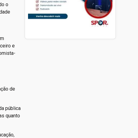
do o
idade
om
ceiro e
nomista-
ação de
da pública
as quanto
ucação,