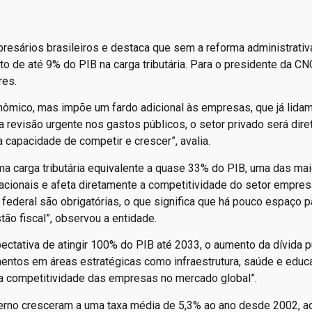
resários brasileiros e destaca que sem a reforma administrativa
to de até 9% do PIB na carga tributária. Para o presidente da CN
res.
onômico, mas impõe um fardo adicional às empresas, que já lid
 revisão urgente nos gastos públicos, o setor privado será dir
capacidade de competir e crescer”, avalia.
a carga tributária equivalente a quase 33% do PIB, uma das ma
acionais e afeta diretamente a competitividade do setor empresa
deral são obrigatórias, o que significa que há pouco espaço p
stão fiscal”, observou a entidade.
ctativa de atingir 100% do PIB até 2033, o aumento da dívida pú
imentos em áreas estratégicas como infraestrutura, saúde e educ
a a competitividade das empresas no mercado global”.
erno cresceram a uma taxa média de 5,3% ao ano desde 2002, 