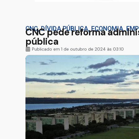
CNC
,
DÍVIDA PÚBLICA
,
ECONOMIA
,
EMP
CNC pede reforma administ
pública
Publicado em
1 de outubro de 2024 às 03:10