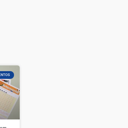
ENTOS
 em