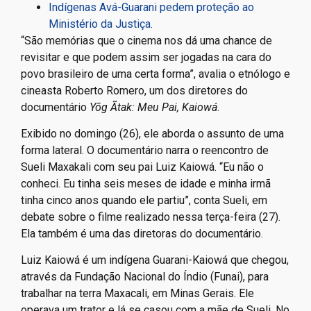
Indígenas Avá-Guarani pedem proteção ao
Ministério da Justiça.
“São memórias que o cinema nos dá uma chance de
revisitar e que podem assim ser jogadas na cara do
povo brasileiro de uma certa forma”, avalia o etnólogo e
cineasta Roberto Romero, um dos diretores do
documentário
Yõg Ãtak: Meu Pai, Kaiowá
.
Exibido no domingo (26), ele aborda o assunto de uma
forma lateral. O documentário narra o reencontro de
Sueli Maxakali com seu pai Luiz Kaiowá. “Eu não o
conheci. Eu tinha seis meses de idade e minha irmã
tinha cinco anos quando ele partiu”, conta Sueli, em
debate sobre o filme realizado nessa terça-feira (27).
Ela também é uma das diretoras do documentário.
Luiz Kaiowá é um indígena Guarani-Kaiowá que chegou,
através da Fundação Nacional do Índio (Funai), para
trabalhar na terra Maxacali, em Minas Gerais. Ele
operava um trator e lá se casou com a mãe de Sueli. No