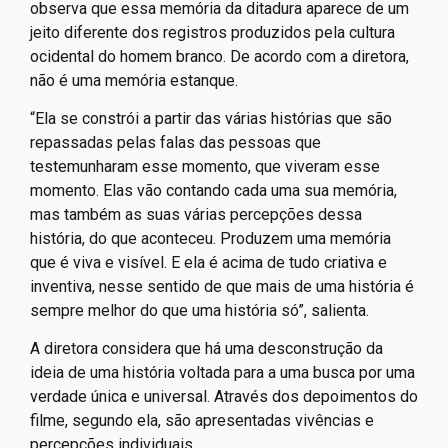
referência o filme
GRIN – Guarda Rural Indígena
,
lançado em 2016 sob direção de Roney Freitas e Isael
Maxakali. Já no filme
Yõg Ãtak: Meu Pai, Kaiowá
, ela
observa que essa memória da ditadura aparece de um
jeito diferente dos registros produzidos pela cultura
ocidental do homem branco. De acordo com a diretora,
não é uma memória estanque.
“Ela se constrói a partir das várias histórias que são
repassadas pelas falas das pessoas que
testemunharam esse momento, que viveram esse
momento. Elas vão contando cada uma sua memória,
mas também as suas várias percepções dessa
história, do que aconteceu. Produzem uma memória
que é viva e visível. E ela é acima de tudo criativa e
inventiva, nesse sentido de que mais de uma história é
sempre melhor do que uma história só”, salienta.
A diretora considera que há uma desconstrução da
ideia de uma história voltada para a uma busca por uma