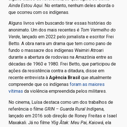
Companheiro?
, Zuzu Angel, Marighella,
O ano em que
meus pais saíram de férias
e
Batismo de Sangue
são
alguns títulos de referência, ao qual agora se soma
Ainda Estou Aqui
. No entanto, nenhum deles aborda o
que ocorreu com os indígenas.
Alguns livros vêm buscando tirar essas histórias do
anonimato. Um dos mais recentes é
Tom Vermelho do
Verde
, lançado em 2022 pelo jornalista e escritor Frei
Betto. A obra narra um drama que tem como pano de
fundo o massacre dos indígenas Waimiri Atroari
durante a abertura de rodovias na Amazônia entre as
décadas de 1960 e 1980. Frei Betto, que participou de
ações da resistência contra a ditadura, disse em
recente entrevista à
Agência Brasil
que atualmente
compreende que os indígenas
foram as maiores
vítimas
da violência empreendida pelos militares.
No cinema, Luísa destaca como um dos trabalhos de