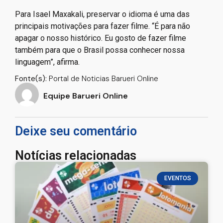
Atlântica mesmo não convivendo com eles há décadas.
E essas palavras são faladas como histórias, como
narrativas. E também são cantadas. E a gente tenta
mostrar isso no filme: que os cantos são parte vida
social, da vida cotidiana. Para quase tudo se canta”, diz
o diretor.
Para Isael Maxakali, preservar o idioma é uma das
principais motivações para fazer filme. “É para não
apagar o nosso histórico. Eu gosto de fazer filme
também para que o Brasil possa conhecer nossa
linguagem”, afirma.
Fonte(s):
Portal de Noticias Barueri Online
Equipe Barueri Online
Deixe seu comentário