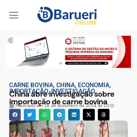
CARNE BOVINA
,
CHINA
,
ECONOMIA
,
IMPORTAÇÃO
,
INVESTIGAÇÃO
China abre investigação sobre
importação de carne bovina
Publicado em
28 de dezembro de 2024 às 03:12