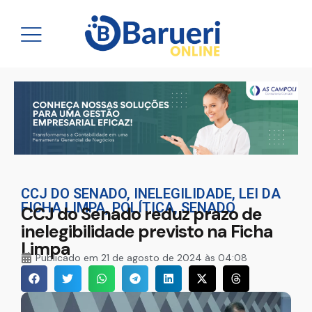
CCJ DO SENADO
,
INELEGILIDADE
,
LEI DA
FICHA LIMPA
,
POLÍTICA
,
SENADO
CCJ do Senado reduz prazo de
inelegibilidade previsto na Ficha
Limpa
Publicado em
21 de agosto de 2024 às 04:08