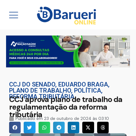
CCJ DO SENADO
,
EDUARDO BRAGA
,
PLANO DE TRABALHO
,
POLÍTICA
,
REFORMA TRIBUTÁRIA
CCJ aprova plano de trabalho da
regulamentação da reforma
tributária
Publicado em
23 de outubro de 2024 às 03:10