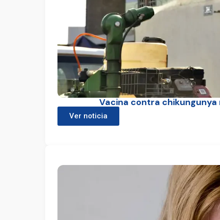
Vacina contra chikungunya 
Ver noticia