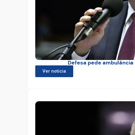
Defesa pede ambulância 
Ver noticia