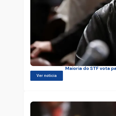
Maioria do STF vota p
Ver noticia