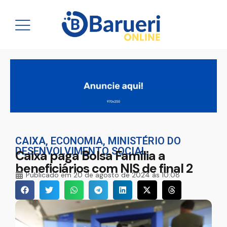
CAIXA
,
ECONOMIA
,
MINISTÉRIO DO
DESENVOLVIMENTO SOCIAL
Caixa paga Bolsa Família a
beneficiários com NIS de final 2
Publicado em
20 de agosto de 2024 às 10:08