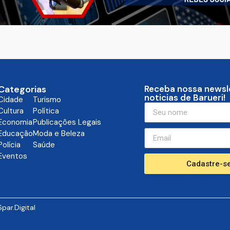
Categorias
Receba nossa newsl
noticias de Barueri!
Cidade
Turismo
Cultura
Política
Economia
Publicações Legais
Educação
Moda e Beleza
Polícia
Saúde
Eventos
Cadastre-se
Spar.Digital