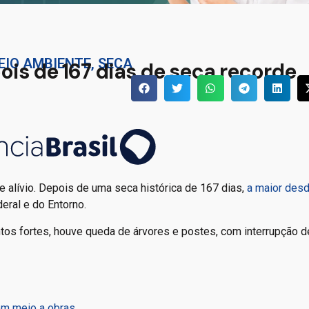
EIO AMBIENTE
,
SECA
pois de 167 dias de seca recorde
 alívio. Depois de uma seca histórica de 167 dias,
a maior des
eral e do Entorno.
tos fortes, houve queda de árvores e postes, com interrupção d
m meio a obras.