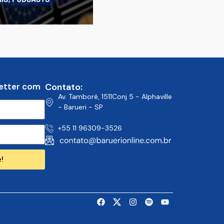
etter com
Contato:
Av. Tamboré, 1511Conj 5 - Alphaville
- Barueri - SP
+55 11 96309-3526
!