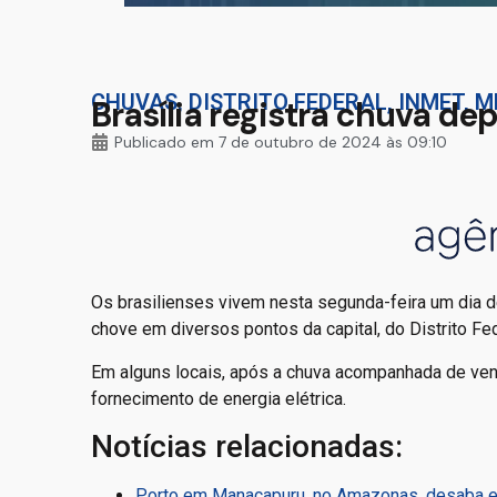
CHUVAS
,
DISTRITO FEDERAL
,
INMET
,
M
Brasília registra chuva de
Publicado em
7 de outubro de 2024 às 09:10
Os brasilienses vivem nesta segunda-feira um dia de
chove em diversos pontos da capital, do Distrito Fed
Em alguns locais, após a chuva acompanhada de ven
fornecimento de energia elétrica.
Notícias relacionadas:
Porto em Manacapuru, no Amazonas, desaba e