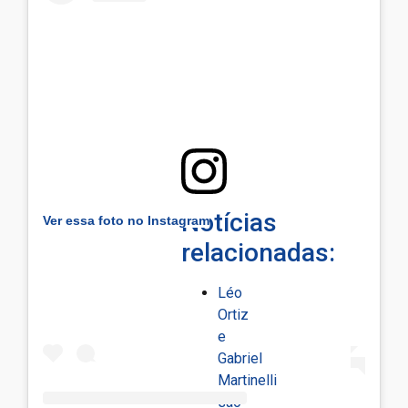
Notícias
Ver essa foto no Instagram
relacionadas:
Léo
Ortiz
e
Gabriel
Martinelli
são