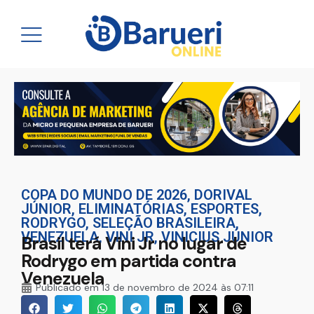
COPA DO MUNDO DE 2026
,
DORIVAL
JÚNIOR
,
ELIMINATÓRIAS
,
ESPORTES
,
RODRYGO
,
SELEÇÃO BRASILEIRA
,
VENEZUELA
,
VINI JR
,
VINICIUS JÚNIOR
Brasil terá Vini Jr no lugar de
Rodrygo em partida contra
Venezuela
Publicado em
13 de novembro de 2024 às 07:11