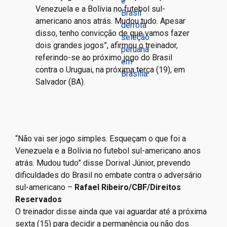
e
Venezuela e a Bolívia no futebol sul-
Brasil
americano anos atrás. Mudou tudo. Apesar
derrota
disso, tenho convicção de que vamos fazer
seleção
dois grandes jogos”, afirmou o treinador,
peruana
referindo-se ao próximo jogo do Brasil
em
contra o Uruguai, na próxima terça (19), em
Brasília.
Salvador (BA).
“Não vai ser jogo simples. Esqueçam o que foi a
Venezuela e a Bolívia no futebol sul-americano anos
atrás. Mudou tudo” disse Dorival Júnior, prevendo
dificuldades do Brasil no embate contra o adversário
sul-americano –
Rafael Ribeiro/CBF/Direitos
Reservados
O treinador disse ainda que vai aguardar até a próxima
sexta (15) para decidir a permanência ou não dos