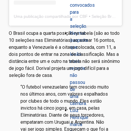
convocados
para
Uma publicação compartilhada por CBF • Seleção Brasileira de Futebol (@cbf_futebol)
a
seleção.
O Brasil ocupa a quarta posição na tabela (são ao todo
Neymar
10 seleções nas Eliminatórias) ao somar 16 pontos,
suspeita
enquanto a Venezuela é a oitava colocada, com 11, a
que
dois pontos de entrar na zona de classificação. Mas a
lesão
distância entre um e outro na tabela não será sinônimo
mais
de jogo fácil. Dorival projeta um jogo difícil para a
recente
seleção fora de casa.
não
passou
“O futebol venezuelano tem crescido muito
de
nos últimos anos, com valores espalhados
uma
por clubes de todo o mundo. Eles estão
câimbra.
invictos há cinco jogos, em casa, pelas
Luiz
Eliminatórias. Diante de seus torcedores,
Henrique
empataram com Uruguai e Argentina. Não
marca
vai ser jogo simples. Esqueçam o que foi a