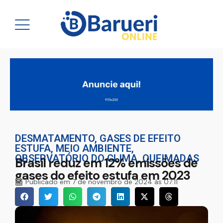
DESMATAMENTO
,
GASES DE EFEITO
ESTUFA
,
MEIO AMBIENTE
,
OBSERVATÓRIO DO CLIMA
,
QUEIMADAS
Brasil reduz em 12% emissões de
gases do efeito estufa em 2023
Publicado em
7 de novembro de 2024 às 07:11