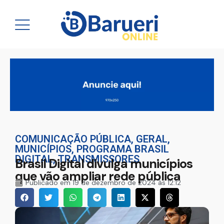
COMUNICAÇÃO PÚBLICA
,
GERAL
,
MUNICÍPIOS
,
PROGRAMA BRASIL
DIGITAL
,
TRANSMISSORES
Brasil Digital divulga municípios
que vão ampliar rede pública
Publicado em
19 de dezembro de 2024 às 12:12