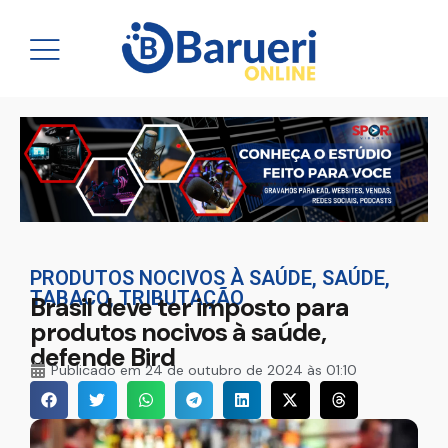
PRODUTOS NOCIVOS À SAÚDE
,
SAÚDE
,
TABACO
,
TRIBUTAÇÃO
Brasil deve ter imposto para
produtos nocivos à saúde,
defende Bird
Publicado em
24 de outubro de 2024 às 01:10