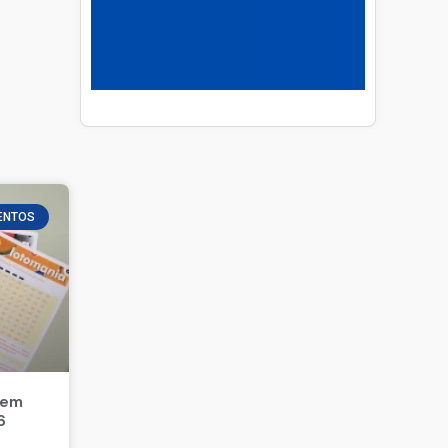
ENTOS
 em
6