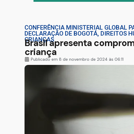
CONFERÊNCIA MINISTERIAL GLOBAL P
DECLARAÇÃO DE BOGOTÁ
,
DIREITOS 
CRIANÇAS
Brasil apresenta compromi
criança
Publicado em
8 de novembro de 2024 às 06:11