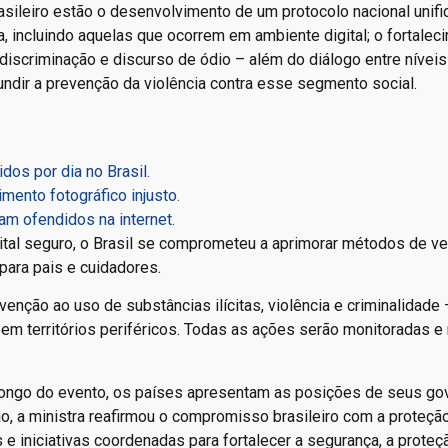
ileiro estão o desenvolvimento de um protocolo nacional unifi
a, incluindo aquelas que ocorrem em ambiente digital; o fortalec
 discriminação e discurso de ódio – além do diálogo entre níveis
undir a prevenção da violência contra esse segmento social.
os por dia no Brasil.
ento fotográfico injusto.
am ofendidos na internet.
tal seguro, o Brasil se comprometeu a aprimorar métodos de ve
para pais e cuidadores.
nção ao uso de substâncias ilícitas, violência e criminalidade
em territórios periféricos. Todas as ações serão monitoradas e 
 longo do evento, os países apresentam as posições de seus go
 a ministra reafirmou o compromisso brasileiro com a proteçã
 iniciativas coordenadas para fortalecer a segurança, a proteç