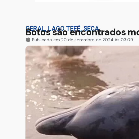
GERAL
,
LAGO TEFÉ
,
SECA
Botos são encontrados mo
Publicado em
20 de setembro de 2024 às 03:09