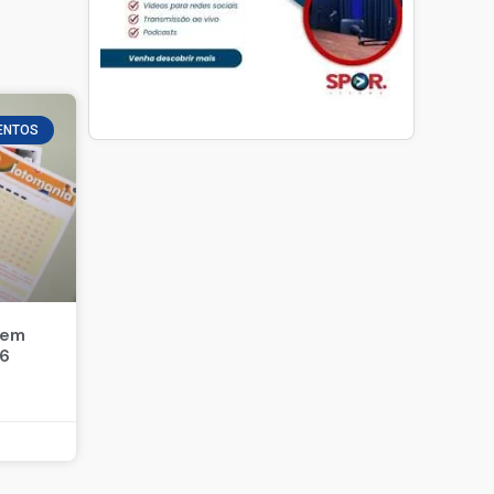
ENTOS
 em
26