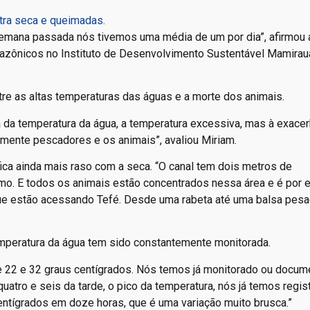
ntra seca e queimadas.
emana passada nós tivemos uma média de um por dia”, afirmou 
azônicos no Instituto de Desenvolvimento Sustentável Mamirau
tre as altas temperaturas das águas e a morte dos animais.
da temperatura da água, a temperatura excessiva, mas à exace
mente pescadores e os animais”, avaliou Miriam.
fica ainda mais raso com a seca. “O canal tem dois metros de
imo. E todos os animais estão concentrados nessa área e é por 
 estão acessando Tefé. Desde uma rabeta até uma balsa pesa
mperatura da água tem sido constantemente monitorada.
re 22 e 32 graus centígrados. Nós temos já monitorado ou docu
uatro e seis da tarde, o pico da temperatura, nós já temos regis
centígrados em doze horas, que é uma variação muito brusca.”