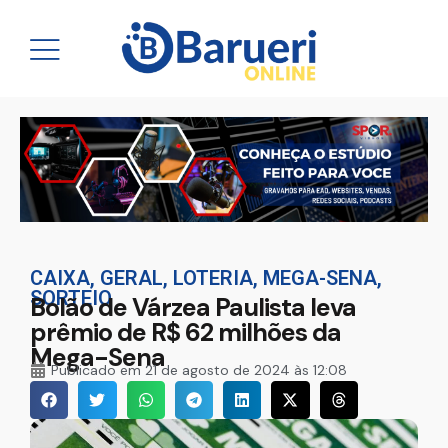
CAIXA
,
GERAL
,
LOTERIA
,
MEGA-SENA
,
SORTEIO
Bolão de Várzea Paulista leva
prêmio de R$ 62 milhões da
Mega-Sena
Publicado em
21 de agosto de 2024 às 12:08