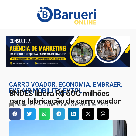
CARRO VOADOR
,
ECONOMIA
,
EMBRAER
,
EVE AIR MOBILITY
,
EVTOL
BNDES libera R$ 500 milhões
para fabricação de carro voador
Publicado em
15 de outubro de 2024 às 08:10