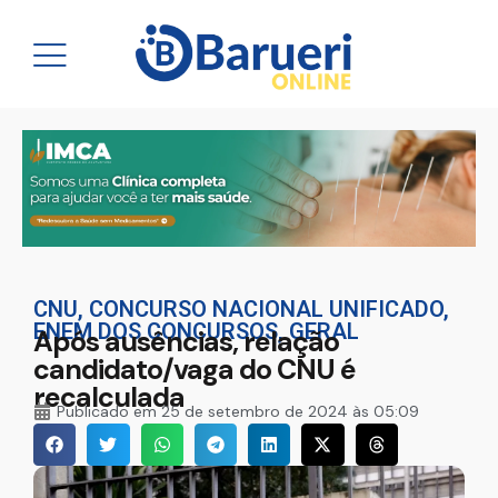
CNU
,
CONCURSO NACIONAL UNIFICADO
,
ENEM DOS CONCURSOS
,
GERAL
Após ausências, relação
candidato/vaga do CNU é
recalculada
Publicado em
25 de setembro de 2024 às 05:09