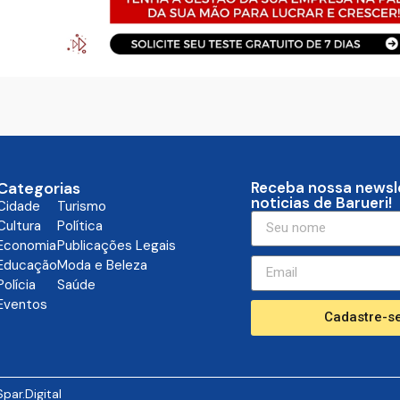
Categorias
Receba nossa newsl
noticias de Barueri!
Cidade
Turismo
Cultura
Política
Economia
Publicações Legais
Educação
Moda e Beleza
Polícia
Saúde
Eventos
Cadastre-se
Spar.Digital