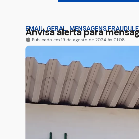
EMAIL
,
GERAL
,
MENSAGENS FRAUDUL
Anvisa alerta para mensag
Publicado em
19 de agosto de 2024 às 01:08