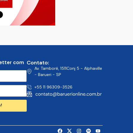
etter com
Contato:
Av. Tamboré, 1511Conj 5 - Alphaville
- Barueri - SP
+55 11 96309-3526
!