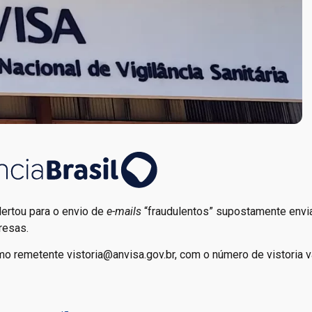
alertou para o envio de
e-mails
“fraudulentos” supostamente envi
resas.
o remetente vistoria@anvisa.gov.br, com o número de vistoria v