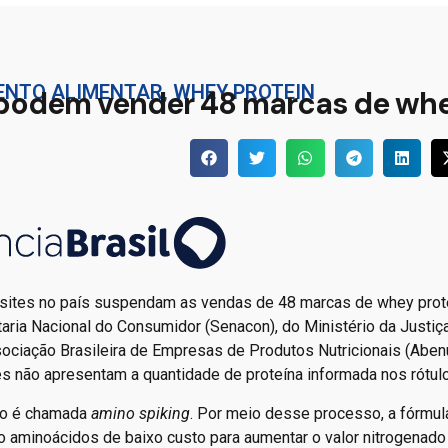
ENTO ALIMENTAR
,
WHEY PROTEIN
ão podem vender 48 marcas de wh
ve sites no país suspendam as vendas de 48 marcas de whey pro
aria Nacional do Consumidor (Senacon), do Ministério da Justiç
ociação Brasileira de Empresas de Produtos Nutricionais (Abenu
s não apresentam a quantidade de proteína informada nos rótul
ção é chamada
amino spiking
. Por meio desse processo, a fórmu
 aminoácidos de baixo custo para aumentar o valor nitrogenado 