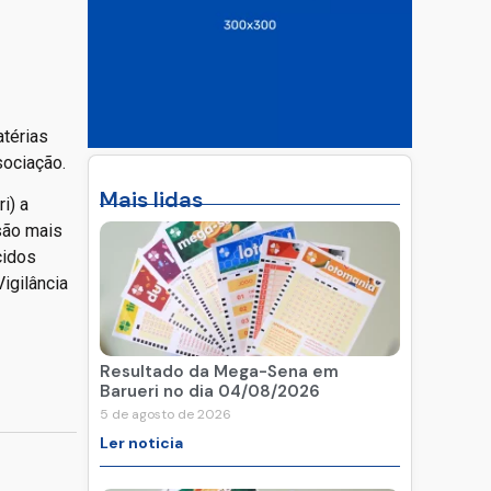
atérias
sociação.
Mais lidas
i) a
são mais
cidos
igilância
Resultado da Mega-Sena em
Barueri no dia 04/08/2026
5 de agosto de 2026
Ler noticia