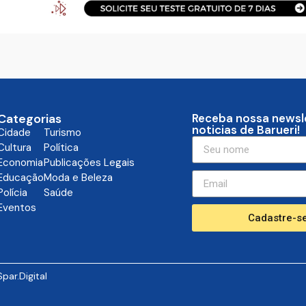
Categorias
Receba nossa newsl
noticias de Barueri!
Cidade
Turismo
Cultura
Política
Economia
Publicações Legais
Educação
Moda e Beleza
Polícia
Saúde
Eventos
Cadastre-se
Spar.Digital