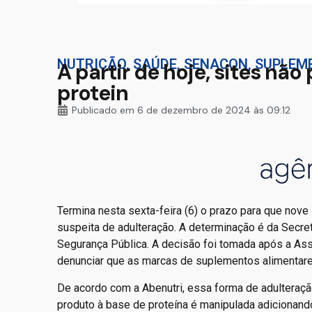
NUTRIÇÃO
,
SAÚDE
,
SENACON
,
SUPLEM
A partir de hoje, sites n
protein
Publicado em
6 de dezembro de 2024 às 09:12
Termina nesta sexta-feira (6) o prazo para que no
suspeita de adulteração. A determinação é da Secret
Segurança Pública. A decisão foi tomada após a Ass
denunciar que as marcas de suplementos alimentare
De acordo com a Abenutri, essa forma de adultera
produto à base de proteína é manipulada adicionando