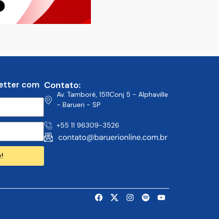
etter com
Contato:
Av. Tamboré, 1511Conj 5 - Alphaville
- Barueri - SP
+55 11 96309-3526
!