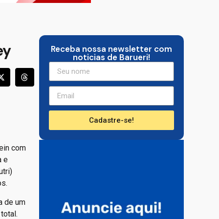
ey
Receba nossa newsletter com
noticias de Barueri!
Cadastre-se!
tein com
a e
tri)
os.
la de um
total.